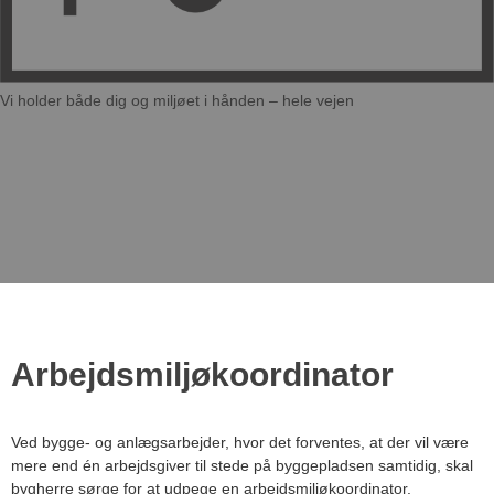
Vi holder både dig og miljøet i hånden – hele vejen​
Arbejdsmiljøkoordinator
Ved bygge- og anlægsarbejder, hvor det forventes, at der vil være
mere end én arbejdsgiver til stede på byggepladsen samtidig, skal
bygherre sørge for at udpege en arbejdsmiljøkoordinator.