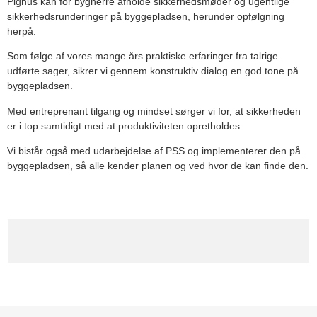
Pignus kan for bygherre afholde sikkerhedsmøder og ugentlige
sikkerhedsrunderinger på byggepladsen, herunder opfølgning
herpå.
Som følge af vores mange års praktiske erfaringer fra talrige
udførte sager, sikrer vi gennem konstruktiv dialog en god tone på
byggepladsen.
Med entreprenant tilgang og mindset sørger vi for, at sikkerheden
er i top samtidigt med at produktiviteten opretholdes.
Vi bistår også med udarbejdelse af PSS og implementerer den på
byggepladsen, så alle kender planen og ved hvor de kan finde den.