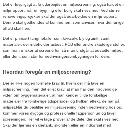
Det er lovpligtigt at få udarbejdet en miljøscreening, også kaldet en
miljørapport
, når en bygning eller bolig skal rives ned. Ved større
renoveringsprojekter skal der også udarbejdes en miljørapport.
Denne skal godkendes af kommunen, som anviser, hvor det farlige
affald skal hen.
Det er primært tungmetaller som kviksølv, bly og zink, samt
materialer, der indeholder asbest, PCB eller andre skadelige stoffer,
som man ønsker at screene for, så man undgår at udsætte miljøet
eller dem, som står for nedrivningen/ombygningen for dem.
Hvordan foregår en miljøscreening?
Der er ikke nogen formelle krav til, hvem der må lave en
miljøscreening, men det er et krav, at man har den nødvendige
viden om byggematerialer, at man kender til de forskellige
materialer fra forskellige tidsperioder og hvilken effekt, de har på
miljøet.Når du bestiller en miljøscreening inden nedrivning hos os,
kommer vores dygtige og professionelle fagperson ud og laver
screeningen. Her vil vi tage prøver af de dele, der skal rives ned.
Skal der fjernes en olietank, skorsten eller en indkørsel med