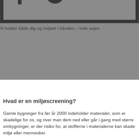
Vi holder både dig og miljøet i hånden – hele vejen​
Hvad er en miljøscreening?
Gamle bygninger fra før år 2000 indeholder materialer, som er
skadelige for os, og river man dem ned eller går i gang med større
ombygninger, er der risiko for, at stofferne i materialerne kan skade
miljø eller mennesker.