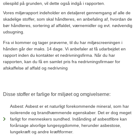
oliespild på grunden, vil dette også indgå i rapporten.
Vores miljørapport indeholder en detaljeret gennemgang af alle de
skadelige stoffer, som skal håndteres, en anbefaling af, hvordan de
bør håndteres, sortering af affaldet, værnemidler og evt. nødvendig
udsugning.
Fra vi kommer og tager prøverne, til du har miljøscreeningen i
hånden går der maks. 14 dage. Vi anbefaler at få udarbejdet en
rapport inden du kontakter et nedrivningsfirma. Når du har
rapporten, kan du få en samlet pris fra nedrivningsfirmaer for
afskaffelse af affald og nedrivning
Disse stoffer er farlige for miljøet og omgivelserne:
Asbest: Asbest er et naturligt forekommende mineral, som har
isolerende og brandhæmmende egenskaber. Det er dog meget
farligt for menneskers sundhed. Indånding af asbestfibre kan
forårsage alvorlige lungesygdomme, herunder asbestose,
lungekræft og andre kræftformer.